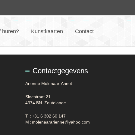
f huren?
Kunstkaarten
Contact
Contactgegevens
Arienne Molenaar-Annot
Sloestraat 21
4374 BN Zoutelande
T
:
+31 6 302 60 147
M
:
molenaararienne@yahoo.com