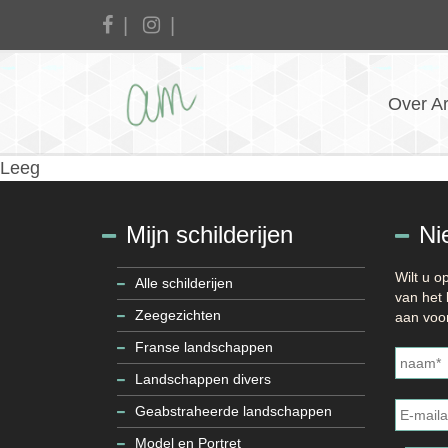
Over A
Leeg
Mijn schilderijen
Ni
Wilt u 
Alle schilderijen
van het 
Zeegezichten
aan voor
Naam
*
Franse landschappen
Landschappen divers
E-
mailadr
Geabstraheerde landschappen
Model en Portret