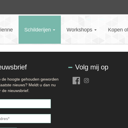
rienne
Schilderijen
Workshops
Kopen o
euwsbrief
Volg mij op
op de hoogte gehouden geworden
laatste nieuws? Meldt u dan nu
 de nieuwsbrief.
es
*