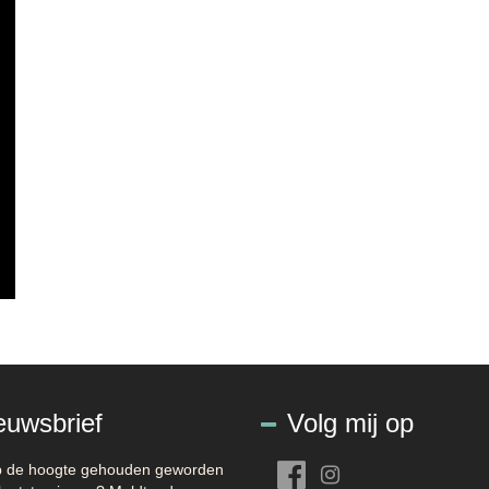
euwsbrief
Volg mij op
op de hoogte gehouden geworden