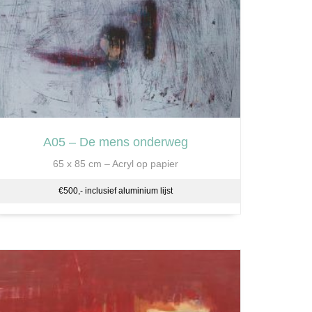
A05 – De mens onderweg
65 x 85 cm – Acryl op papier
€500,- inclusief aluminium lijst