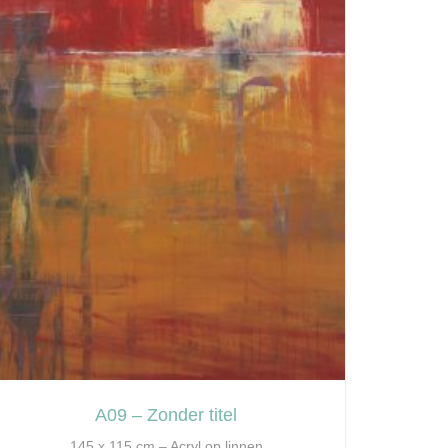
A09 – Zonder titel
145 x 115 cm – Acryl op linnen