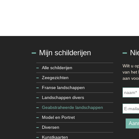
Mijn schilderijen
Ni
Wilt u 
Alle schilderijen
van het 
Zeegezichten
aan voor
Naam
*
Franse landschappen
Landschappen divers
E-
mailadr
Geabstraheerde landschappen
Model en Portret
Aan
Diversen
Kunstkaarten