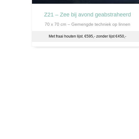
Z21 – Zee bij avond geabstraheerd
70 x 70 cm – Gemengde techniek op linnen
Met fraai houten lijst. €595,- zonder lijst €450,-