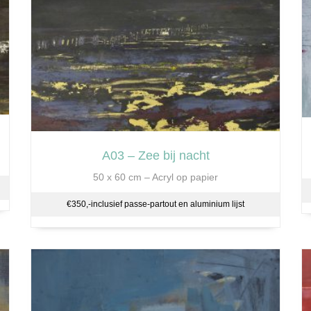
A03 – Zee bij nacht
50 x 60 cm – Acryl op papier
€350,-inclusief passe-partout en aluminium lijst