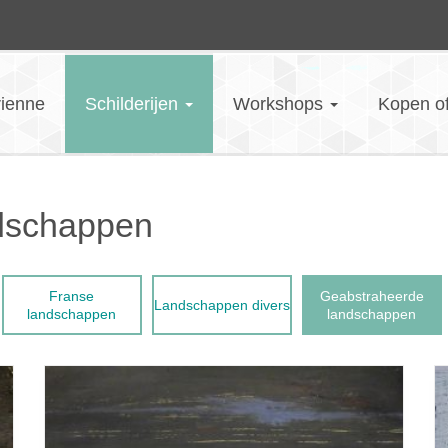
rienne
Schilderijen
Workshops
Kopen o
dschappen
Franse
Geabstraheerde
Landschappen divers
landschappen
landschappen