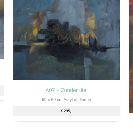
A07 – Zonder titel
60 x 60 cm Acryl op linnen
€ 295,-