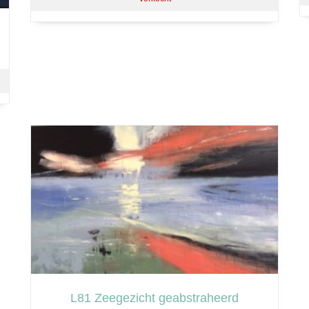
L81 Zeegezicht geabstraheerd