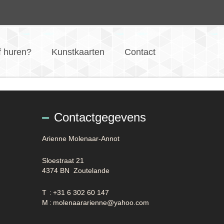
f huren?
Kunstkaarten
Contact
Contactgegevens
Arienne Molenaar-Annot
Sloestraat 21
4374 BN Zoutelande
T
:
+31 6 302 60 147
M
:
molenaararienne@yahoo.com