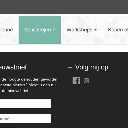
rienne
Schilderijen
Workshops
Kopen o
euwsbrief
Volg mij op
op de hoogte gehouden geworden
laatste nieuws? Meldt u dan nu
 de nieuwsbrief.
es
*