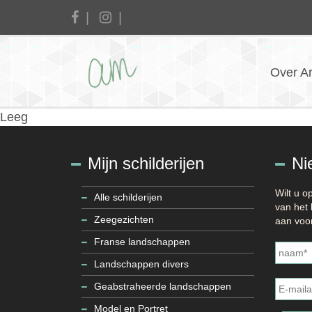
Over A
Leeg
Mijn schilderijen
Ni
Wilt u 
Alle schilderijen
van het 
Zeegezichten
aan voor
Naam
*
Franse landschappen
Landschappen divers
E-
mailadr
Geabstraheerde landschappen
Model en Portret